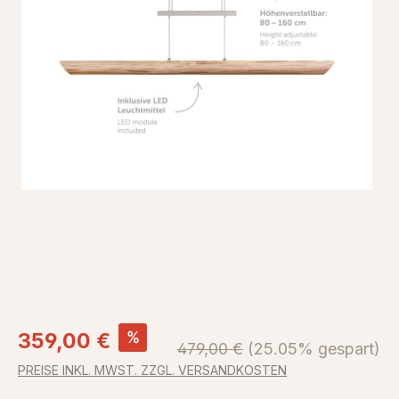
Verkaufspreis:
%
359,00 €
Regulärer Preis:
479,00 €
(25.05% gespart)
PREISE INKL. MWST. ZZGL. VERSANDKOSTEN