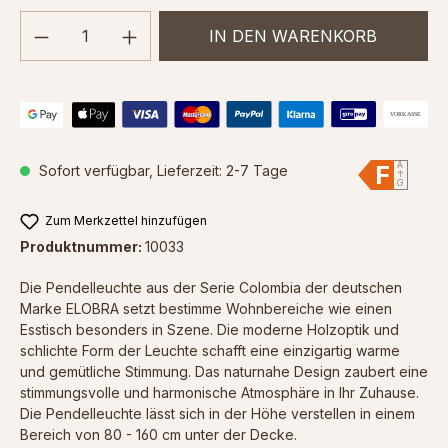
Produkt Anzahl: Gib den gewünschten We
IN DEN WARENKORB
F
A
Sofort verfügbar, Lieferzeit: 2-7 Tage
↑
G
Zum Merkzettel hinzufügen
Produktnummer:
10033
Die Pendelleuchte aus der Serie Colombia der deutschen
Marke ELOBRA setzt bestimme Wohnbereiche wie einen
Esstisch besonders in Szene. Die moderne Holzoptik und
schlichte Form der Leuchte schafft eine einzigartig warme
und gemütliche Stimmung. Das naturnahe Design zaubert eine
stimmungsvolle und harmonische Atmosphäre in Ihr Zuhause.
Die Pendelleuchte lässt sich in der Höhe verstellen in einem
Bereich von 80 - 160 cm unter der Decke.