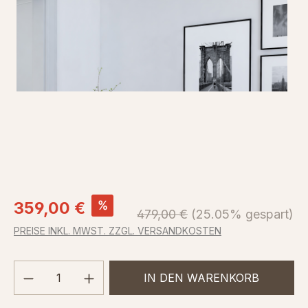
Verkaufspreis:
%
359,00 €
Regulärer Preis:
479,00 €
(25.05% gespart)
PREISE INKL. MWST. ZZGL. VERSANDKOSTEN
Produkt Anzahl: Gib den gewünschten We
IN DEN WARENKORB