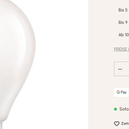
Bis
5
Bis
9
Ab
10
PREISE
Prod
Sofor
Zum 