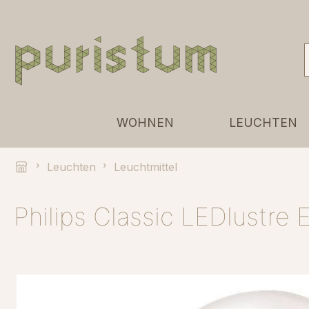
 Hauptinhalt springen
Zur Suche springen
Zur Hauptnavigation springen
WOHNEN
LEUCHTEN
Leuchten
Leuchtmittel
Philips Classic LEDlustre