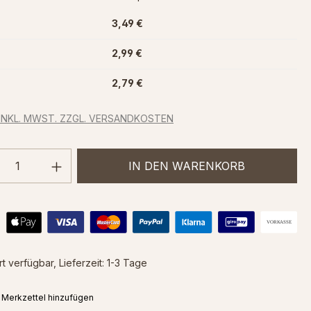
3,49 €
2,99 €
2,79 €
 INKL. MWST. ZZGL. VERSANDKOSTEN
ukt Anzahl: Gib den gewünschten Wert 
IN DEN WARENKORB
t verfügbar, Lieferzeit: 1-3 Tage
Merkzettel hinzufügen