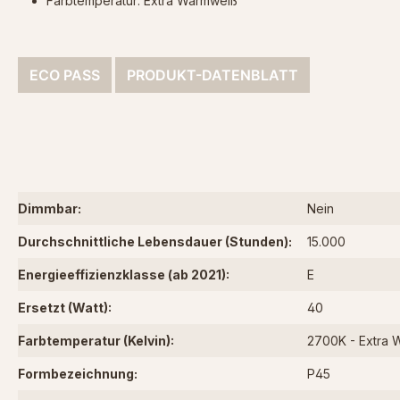
Farbtemperatur: Extra Warmweiß
ECO PASS
PRODUKT-DATENBLATT
Dimmbar:
Nein
Durchschnittliche Lebensdauer (Stunden):
15.000
Energieeffizienzklasse (ab 2021):
E
Ersetzt (Watt):
40
Farbtemperatur (Kelvin):
2700K - Extra 
Formbezeichnung:
P45